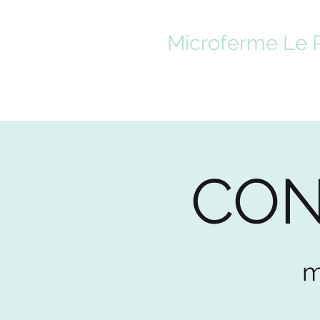
Microferme Le 
Nos pratiques "bio-logiques"
Pourquoi acheter chez nous ?
Com
CON
m