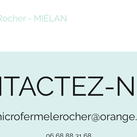
Rocher - MIÉLAN
ment ça marche ?
Faire ses courses
Je m'inscris au mail du mercre
TACTEZ-
icrofermelerocher@orange.
06 68 88 31 68