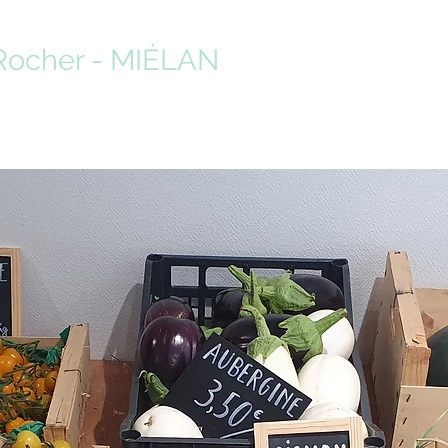
Rocher - MIÉLAN
ment ça marche ?
Faire ses courses
Je m'inscris au mail du mercre