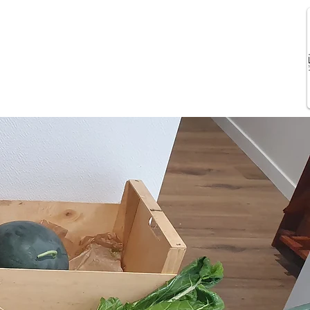
di...
Plus