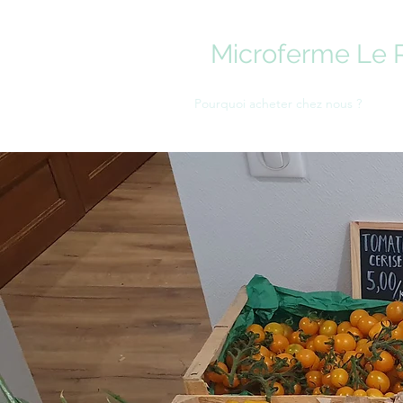
Microferme Le 
Nos pratiques "bio-logiques"
Pourquoi acheter chez nous ?
Com